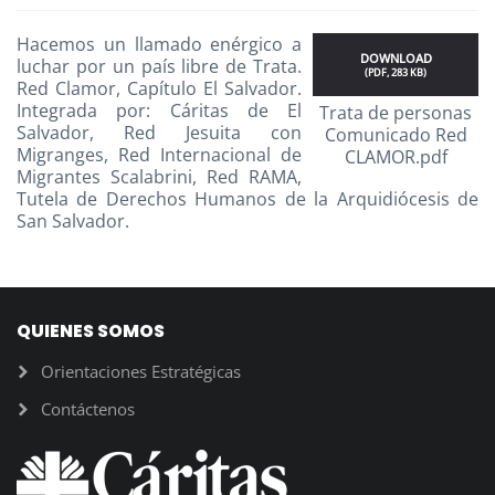
Hacemos un llamado enérgico a
DOWNLOAD
luchar por un país libre de Trata.
(
PDF,
283 KB
)
Red Clamor, Capítulo El Salvador.
Integrada por: Cáritas de El
Trata de personas
Salvador, Red Jesuita con
Comunicado Red
Migranges, Red Internacional de
CLAMOR.pdf
Migrantes Scalabrini, Red RAMA,
Tutela de Derechos Humanos de la Arquidiócesis de
San Salvador.
QUIENES SOMOS
Orientaciones Estratégicas
Contáctenos