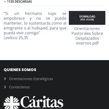
1135 DESCARGAS
“Si un hermano tuyo se
DOWNLOAD
empobrece y no se puede
(
PDF,
313 KB
)
mantener, lo sustentarás como al
emigrante o al huésped, para que
Orientaciones
pueda vivir contigo”
Pastorales Sobre
Levítico 25,35
Desplazados
internos.pdf
QUIENES SOMOS
Orientaciones Estratégicas
Contáctenos