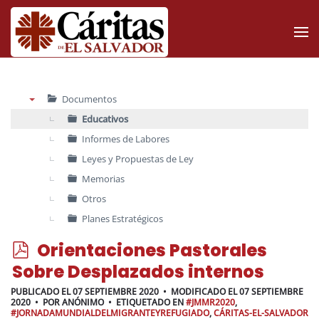
Skip to main content
Documentos
▼
Educativos
Informes de Labores
Leyes y Propuestas de Ley
Memorias
Otros
Planes Estratégicos
p
Orientaciones Pastorales
d
Sobre Desplazados internos
f
PUBLICADO EL 07 SEPTIEMBRE 2020
MODIFICADO EL 07 SEPTIEMBRE
2020
POR
ANÓNIMO
ETIQUETADO EN
#JMMR2020
,
#JORNADAMUNDIALDELMIGRANTEYREFUGIADO
,
CÁRITAS-EL-SALVADOR