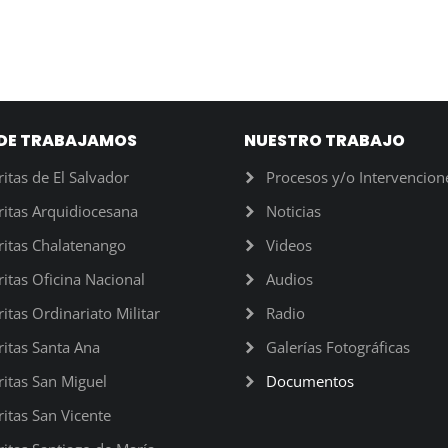
DE TRABAJAMOS
NUESTRO TRABAJO
ritas de El Salvador
Procesos y/o Intervencion
ritas Arquidiocesana
Noticias
ritas Chalatenango
Videos
ritas Oficina Nacional
Audios
ritas Ordinariato Militar
Radio
ritas Santa Ana
Galerías Fotográficas
ritas San Miguel
Documentos
ritas San Vicente