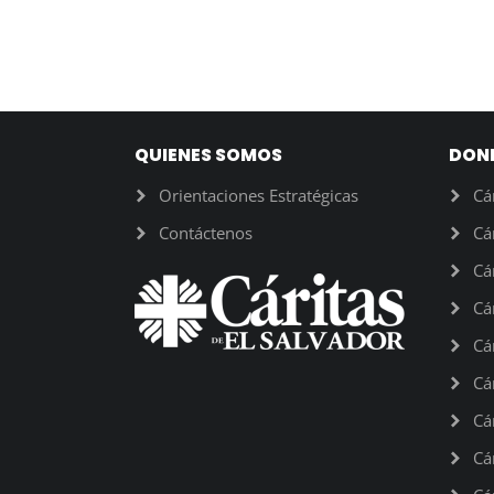
QUIENES SOMOS
DON
Orientaciones Estratégicas
Cá
Contáctenos
Cá
Cá
Cá
Cá
Cá
Cá
Cá