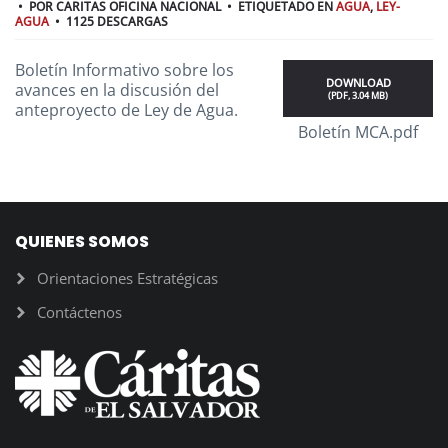
POR
CARITAS OFICINA NACIONAL
ETIQUETADO EN
AGUA
,
LEY-
AGUA
1125 DESCARGAS
Boletín Informativo sobre los
DOWNLOAD
avances en la discusión del
(
PDF,
3.04 MB
)
anteproyecto de Ley de Agua.
Boletín MCA.pdf
QUIENES SOMOS
Orientaciones Estratégicas
Contáctenos