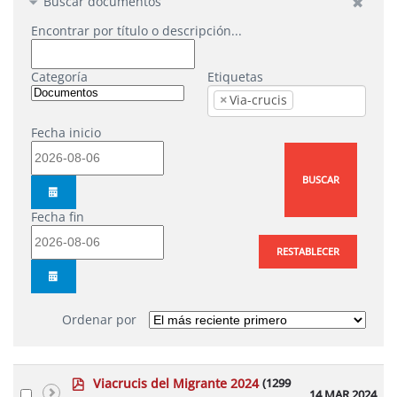
Buscar documentos
Encontrar por título o descripción...
Categoría
Etiquetas
×
Via-crucis
Fecha inicio
BUSCAR
CALENDAR
Fecha fin
RESTABLECER
CALENDAR
Ordenar por
p
Viacrucis del Migrante 2024
(1299
Select
14 MAR 2024