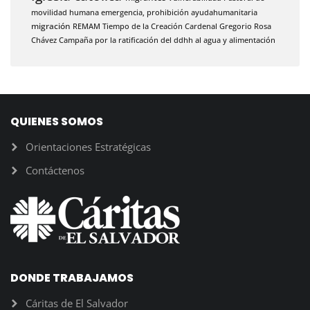
movilidad humana
emergencia,
prohibición
ayudahumanitaria
migración
REMAM
Tiempo de la Creación
Cardenal Gregorio Rosa
Chávez
Campaña por la ratificación del ddhh al agua y alimentación
QUIENES SOMOS
Orientaciones Estratégicas
Contáctenos
DONDE TRABAJAMOS
Cáritas de El Salvador