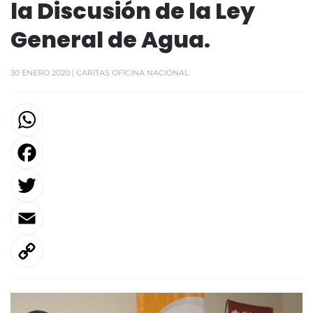
la Discusión de la Ley
General de Agua.
30 ENERO 2020
| CARITAS OFICINA NACIONAL
F
T
E
L