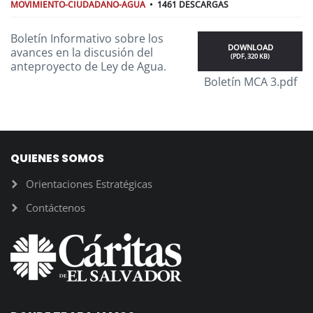
MOVIMIENTO-CIUDADANO-AGUA
1461 DESCARGAS
Boletín Informativo sobre los
DOWNLOAD
avances en la discusión del
(
PDF,
320 KB
)
anteproyecto de Ley de Agua.
Boletín MCA 3.pdf
QUIENES SOMOS
Orientaciones Estratégicas
Contáctenos