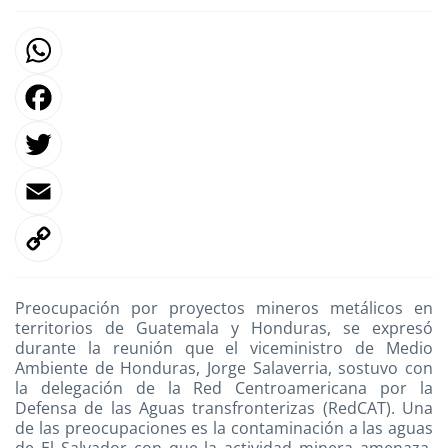
F
T
E
Preocupación por proyectos mineros metálicos en
L
territorios de Guatemala y Honduras, se expresó
durante la reunión que el viceministro de Medio
Ambiente de Honduras, Jorge Salaverria, sostuvo con
la delegación de la Red Centroamericana por la
Defensa de las Aguas transfronterizas (RedCAT). Una
de las preocupaciones es la contaminación a las aguas
de El Salvador con que la actividad minera amenaza,