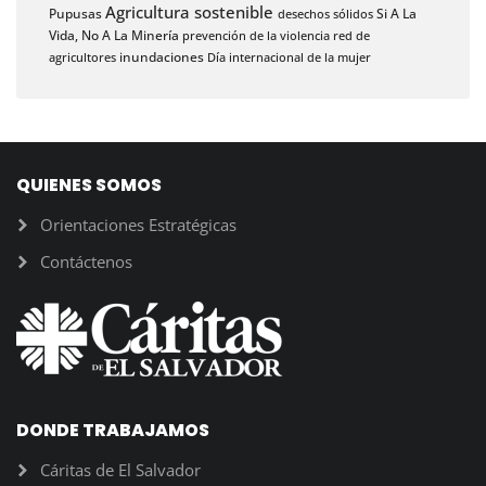
Agricultura sostenible
Pupusas
Si A La
desechos sólidos
Vida, No A La Minería
prevención de la violencia
red de
inundaciones
agricultores
Día internacional de la mujer
QUIENES SOMOS
Orientaciones Estratégicas
Contáctenos
DONDE TRABAJAMOS
Cáritas de El Salvador