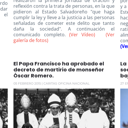
realizaron la primera jornada de oración y
por
erdo
reflexión contra la trata de personas, en la que
y a
 dar
pidieron al Estado Salvadoreño "que haga
Est
 el
cumplir la ley y lleve a la justicia a las personas
hac
señaladas de cometer este delito que tanto
neg
daña la sociedad". A continuación el
ra
comunicado completo.
(Ver Vídeo)
(Ver
ali
galería de fotos)
com
(Ve
El Papa Francisco ha aprobado el
La
decreto de martirio de monseñor
so
Óscar Romero.
ba
05 FEBRERO 2015
| CARITAS OFICINA NACIONAL
27 E