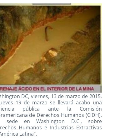
hington DC, viernes, 13 de marzo de 2015.
jueves 19 de marzo se llevará acabo una
diencia pública ante la Comisión
eramericana de Derechos Humanos (CIDH),
n sede en Washington D.C., sobre
rechos Humanos e Industrias Extractivas
América Latina".