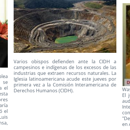
Varios obispos defienden ante la CIDH a
campesinos e indígenas de los excesos de las
industrias que extraen recursos naturales. La
lea
Iglesia latinoamericana acude este jueves por
a se
primera vez a la Comisión Interamericana de
a el
Was
Derechos Humanos (CIDH).
sta
El 
ores
au
aría
Int
ó el
co
Luis
"De
nsa,
en 