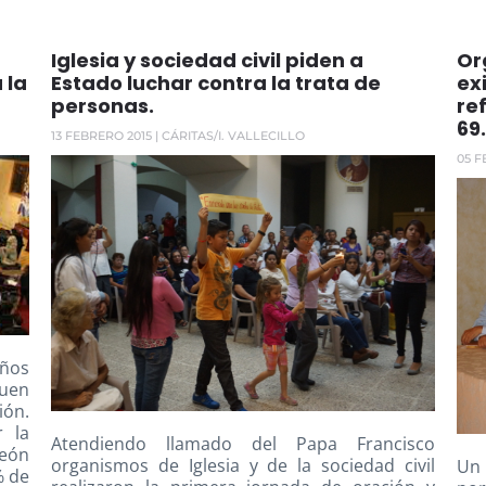
Iglesia y sociedad civil piden a
Or
 la
Estado luchar contra la trata de
ex
personas.
re
69.
13 FEBRERO 2015
| CÁRITAS/I. VALLECILLO
05 F
eños
quen
ión.
r la
Atendiendo llamado del Papa Francisco
meón
organismos de Iglesia y de la sociedad civil
Un 
% de