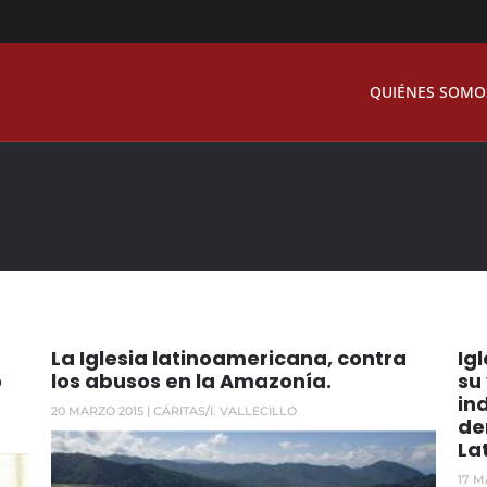
QUIÉNES SOMO
La Iglesia latinoamericana, contra
Ig
o
los abusos en la Amazonía.
su 
in
20 MARZO 2015
| CÁRITAS/I. VALLECILLO
de
La
17 M