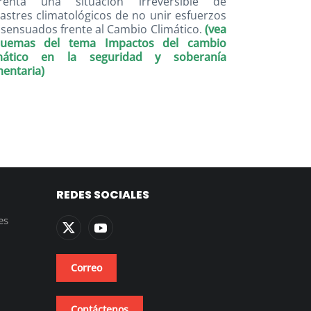
frenta una situación irreversible de
astres climatológicos de no unir esfuerzos
sensuados frente al Cambio Climático.
(vea
quemas del tema Impactos del cambio
imático en la seguridad y soberanía
mentaria)
REDES SOCIALES
es
Correo
Contáctenos