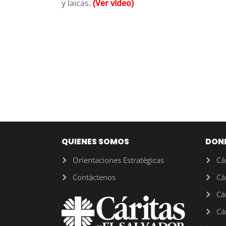
y laicas.
(Ver vídeo)
QUIENES SOMOS
DON
Orientaciones Estratégicas
Cá
Contáctenos
Cá
Cá
Cá