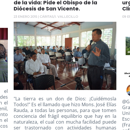
de la vida: Pide el Obispo de la
ur
Diócesis de San Vicente.
Cl
23 ENERO 2015
| CÁRITAS/I. VALLECILLO
09 E
r el
ades
"La tierra es un don de Dios: ¡Cuidémosla
@Gl
n el
Todos!" Es el llamado que hizo Mons. José Elías
Gra
nil,
Rauda, a todas las personas, para que tomen
Uni
nto
conciencia del frágil equilibrio que hay en la
Esc
n el
naturaleza, el cual con mucha facilidad puede
(Fr
icos
ser trastornado con actividades humanas