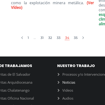
en
como la explotación minera metálica.
(Ver
des
Vídeo)
con
es
cl
ali
1
…
31
32
33
34
35
DE TRABAJAMOS
NUESTRO TRABAJO
ritas de El Salvador
Procesos y/o Intervencion
ritas Arquidiocesana
Noticias
ritas Chalatenango
Videos
ritas Oficina Nacional
Audios