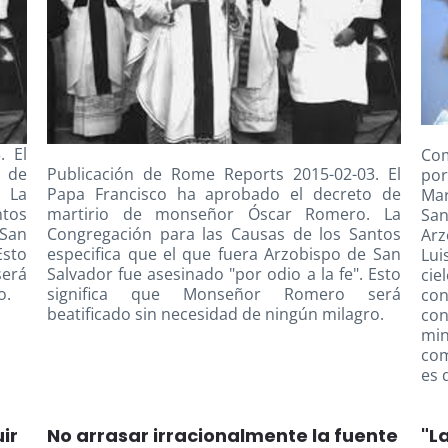
. El
Com
o de
Publicación de Rome Reports 2015-02-03. El
por
 La
Papa Francisco ha aprobado el decreto de
Mar
ntos
martirio de monseñor Óscar Romero. La
San
 San
Congregación para las Causas de los Santos
Arz
Esto
especifica que el que fuera Arzobispo de San
Lui
erá
Salvador fue asesinado "por odio a la fe". Esto
cie
o.
significa que Monseñor Romero será
con
beatificado sin necesidad de ningún milagro.
con
min
com
es d
ir
No arrasar irracionalmente la fuente
"L