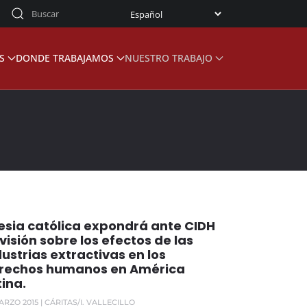
S
DONDE TRABAJAMOS
NUESTRO TRABAJO
lesia católica expondrá ante CIDH
visión sobre los efectos de las
dustrias extractivas en los
rechos humanos en América
tina.
ARZO 2015
| CÁRITAS/I. VALLECILLO